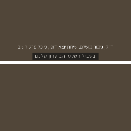
דיוק, גימור מושלם, שירות יוצא דופן, כי כל פרט חשוב
ב
ש
ב
י
ל
ה
ש
ק
ט
ו
ה
ב
י
ט
ח
ו
ן
ש
ל
כ
ם