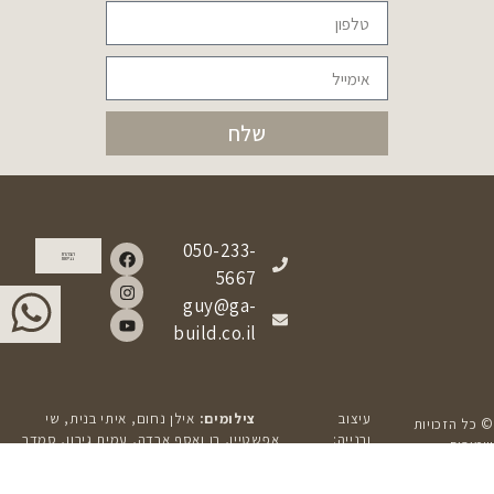
שלח
050-233-
הצהרת
נגישות
5667
guy@ga-
build.co.il
עיצוב
צילומים:
אילן נחום, איתי בנית, שי
© כל הזכויות
ובנייה:
אפשטיין, רן ואסף ארדה, עמית גירון, סמדר
שמורות –
הרמוניה
כפרי, אביב קורט, ליאור טייטלר, אלעד גונן,
ג.אהרונוביץ בנייה
דיגיטלית
FBO
ויזמות בע"מ