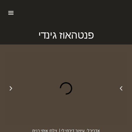
פנטהאוז גינדי
אדריכל: עיצוב דירתי לי | צלם: איתי בנית